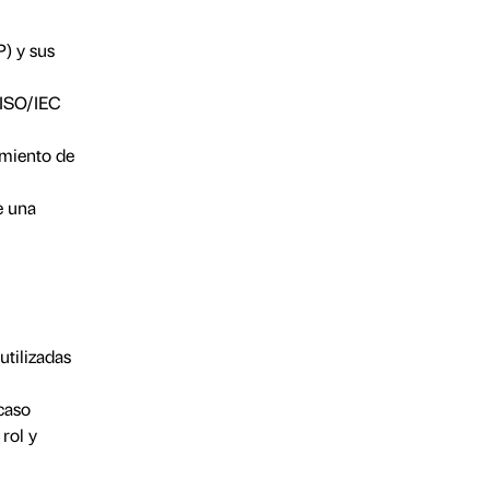
) y sus
 ISO/IEC
imiento de
e una
utilizadas
caso
rol y