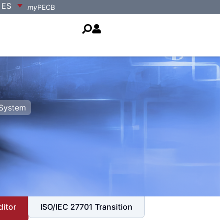
ES
my
PECB
 System
ditor
ISO/IEC 27701 Transition