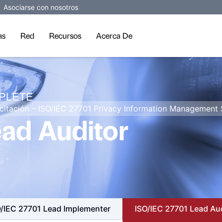
Asociarse con nosotros
as
Red
Recursos
Acerca De
citación – ISO/IEC 27701 Privacy Information Management
ad Auditor
O/IEC 27701 Lead Implementer
ISO/IEC 27701 Lead Au