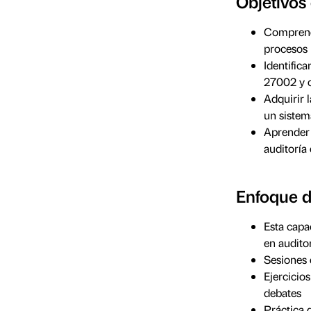
Objetivos
Comprende
procesos
Identific
27002 y o
Adquirir 
un sistem
Aprender 
auditoría
Enfoque d
Esta capa
en audito
Sesiones 
Ejercicio
debates
Práctica 