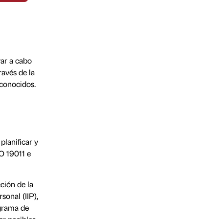
var a cabo
ravés de la
econocidos.
planificar y
SO 19011 e
ción de la
sonal (IIP),
ograma de