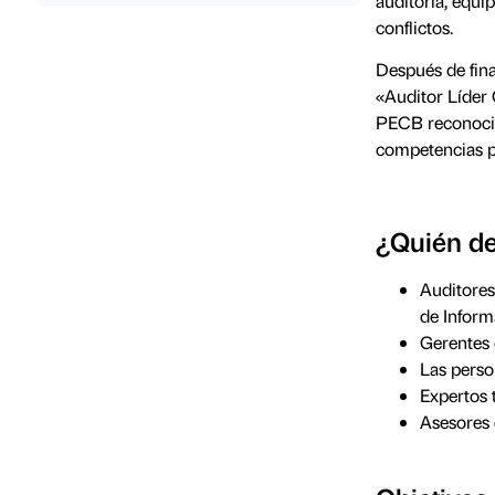
auditoría, equi
conflictos.
Después de fina
«Auditor Líder 
PECB reconocid
competencias pa
¿Quién de
Auditores
de Inform
Gerentes 
Las perso
Expertos 
Asesores 