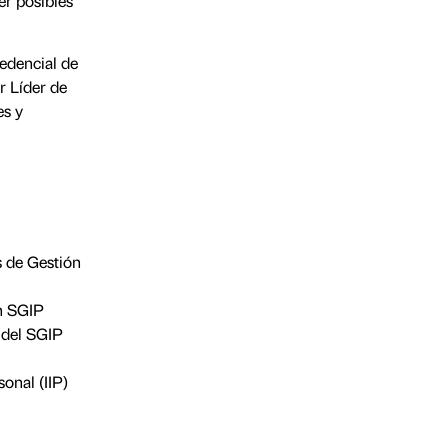
er posibles
redencial de
r Líder de
es y
s de Gestión
n SGIP
 del SGIP
onal (IIP)