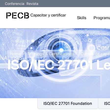
Conferencia
Revista
Capacitar y certificar
Skills
Program
/
/
Home
Trainings & Certifications
Cursos de capa
ISO/IEC 27701 Le
ISO/IEC 27701 Foundation
IS