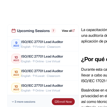
La capacitación
Upcoming Sessions
7
View all
una auditoría d
aplicación de p
ISO/IEC 27701 Lead Auditor
9
AGO
English ·
Finland · Classroom
ISO/IEC 27701 Lead Auditor
10
¿Por qué d
AGO
English ·
Online · Live Virtual
Durante esta ca
ISO/IEC 27701 Lead Auditor
10
llevar a cabo a
AGO
English ·
Kuwait · Classroom
ISO/IEC 17021-1
ISO/IEC 27701 Lead Auditor
10
Basándose en ej
AGO
English ·
Online · Live Virtual
privacidad en e
así como técni
3 more sessions
Enroll Now