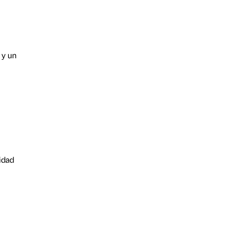
 y un
idad