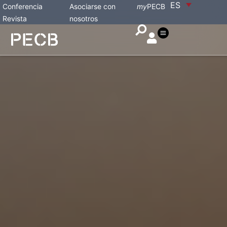
ES
Conferencia
Asociarse con
my
PECB
Revista
nosotros