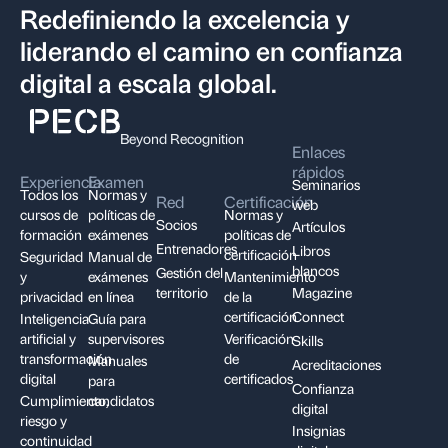
Redefiniendo la excelencia y
liderando el camino en confianza
digital a escala global.
Beyond Recognition
Enlaces
rápidos
Experiencia
Examen
Seminarios
Todos los
Normas y
Red
Certificación
web
cursos de
políticas de
Normas y
Socios
Artículos
formación
exámenes
políticas de
Entrenadores
Libros
certificación
Seguridad
Manual de
blancos
Gestión del
y
exámenes
Mantenimiento
territorio
Magazine
privacidad
en línea
de la
certificación
Connect
Inteligencia
Guía para
artificial y
supervisores
Verificación
Skills
transformación
de
Manuales
Acreditaciones
digital
certificados
para
Confianza
Cumplimiento,
candidatos
digital
riesgo y
Insignias
continuidad