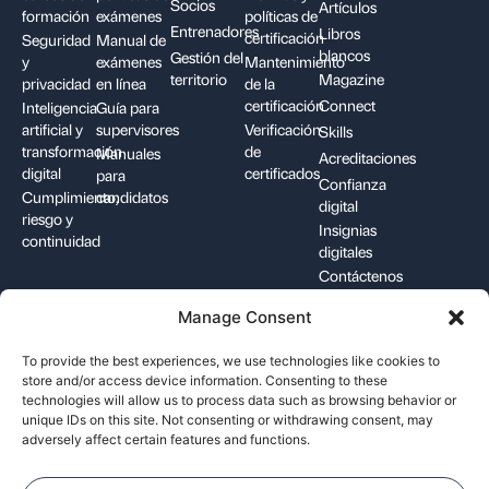
Socios
Artículos
formación
exámenes
políticas de
Entrenadores
Libros
certificación
Seguridad
Manual de
blancos
Gestión del
y
exámenes
Mantenimiento
territorio
Magazine
privacidad
en línea
de la
certificación
Connect
Inteligencia
Guía para
artificial y
supervisores
Verificación
Skills
transformación
de
Manuales
Acreditaciones
digital
certificados
para
Confianza
Cumplimiento,
candidatos
digital
riesgo y
Insignias
continuidad
digitales
Contáctenos
Manage Consent
+1-844-426-7322
support@pecb.com
To provide the best experiences, we use technologies like cookies to
store and/or access device information. Consenting to these
technologies will allow us to process data such as browsing behavior or
unique IDs on this site. Not consenting or withdrawing consent, may
adversely affect certain features and functions.
Términos y
Privacidad de los
Política de
condiciones
datos
cookies