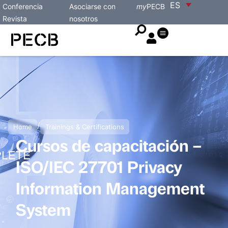
ES
Conferencia
Asociarse con
my
PECB
Revista
nosotros
/
Home
Trainings & Certifications
Cursos de capacitación –
ISO/IEC 27701 Privacy
Information Management
System