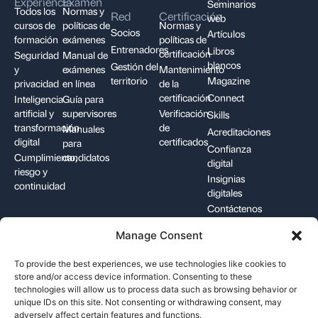
Experiencia
Examen
Seminarios
Todos los
Normas y
Red
Certificación
web
cursos de
políticas de
Normas y
Socios
Artículos
formación
exámenes
políticas de
Entrenadores
Libros
certificación
Seguridad
Manual de
blancos
Gestión del
y
exámenes
Mantenimiento
territorio
Magazine
privacidad
en línea
de la
certificación
Connect
Inteligencia
Guía para
artificial y
supervisores
Verificación
Skills
transformación
de
Manuales
Acreditaciones
digital
certificados
para
Confianza
Cumplimiento,
candidatos
digital
riesgo y
Insignias
continuidad
digitales
Contáctenos
Manage Consent
+1-844-426-7322
support@pecb.com
To provide the best experiences, we use technologies like cookies to
store and/or access device information. Consenting to these
technologies will allow us to process data such as browsing behavior or
unique IDs on this site. Not consenting or withdrawing consent, may
adversely affect certain features and functions.