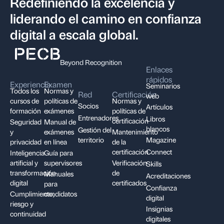
Redefiniendo la excelencia y
liderando el camino en confianza
digital a escala global.
Beyond Recognition
Enlaces
rápidos
Experiencia
Examen
Seminarios
Todos los
Normas y
Red
Certificación
web
cursos de
políticas de
Normas y
Socios
Artículos
formación
exámenes
políticas de
Entrenadores
Libros
certificación
Seguridad
Manual de
blancos
Gestión del
y
exámenes
Mantenimiento
territorio
Magazine
privacidad
en línea
de la
certificación
Connect
Inteligencia
Guía para
artificial y
supervisores
Verificación
Skills
transformación
de
Manuales
Acreditaciones
digital
certificados
para
Confianza
Cumplimiento,
candidatos
digital
riesgo y
Insignias
continuidad
digitales