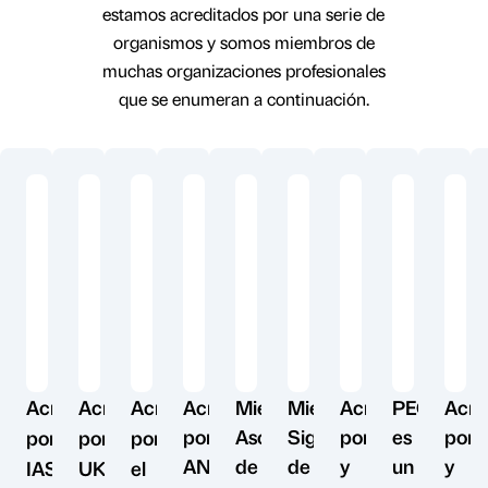
estamos acreditados por una serie de
organismos y somos miembros de
muchas organizaciones profesionales
que se enumeran a continuación.
Acreditado
Acreditado
Acreditado
Acreditado
Miembro
Miembro
Acreditado
PECB
Acre
por
Asociado
Signatario
por
es
por
por
por
por
ANAB
de
de
y
un
y
IAS
UKAS
el