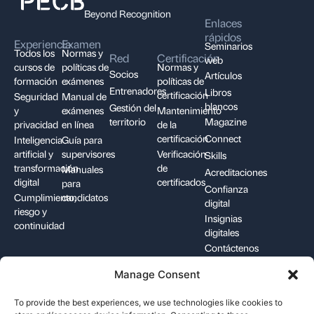
Beyond Recognition
Enlaces
rápidos
Experiencia
Examen
Seminarios
Todos los
Normas y
Red
Certificación
web
cursos de
políticas de
Normas y
Socios
Artículos
formación
exámenes
políticas de
Entrenadores
Libros
certificación
Seguridad
Manual de
blancos
Gestión del
y
exámenes
Mantenimiento
territorio
Magazine
privacidad
en línea
de la
certificación
Connect
Inteligencia
Guía para
artificial y
supervisores
Verificación
Skills
transformación
de
Manuales
Acreditaciones
digital
certificados
para
Confianza
Cumplimiento,
candidatos
digital
riesgo y
Insignias
continuidad
digitales
Contáctenos
Manage Consent
+1-844-426-7322
support@pecb.com
To provide the best experiences, we use technologies like cookies to