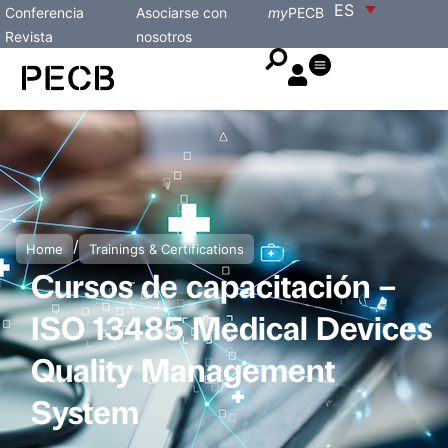
ES
Conferencia
Asociarse con
my
PECB
Revista
nosotros
/
Home
Trainings & Certifications
Cursos de capacitación –
ISO 13485 Medical Devices
Quality Management
System