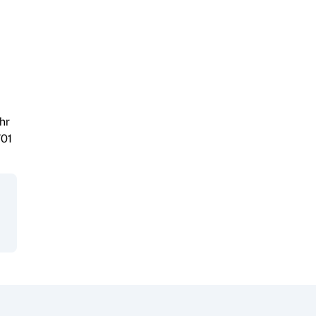
hr
701