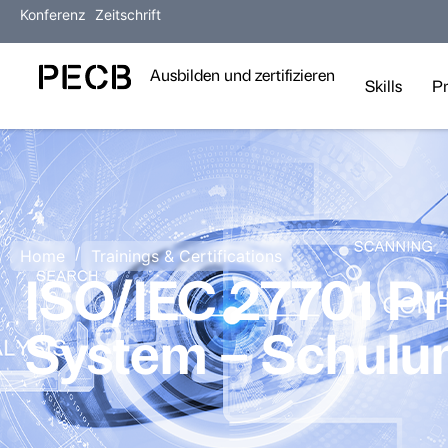
Konferenz
Zeitschrift
Ausbilden und zertifizieren
Skills
P
/
Home
Trainings & Certifications
ISO/IEC 27701 P
System – Schulu