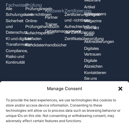
Fachwissen
Prüfung
Artikel
Alle
Prüfungsregeln
Netzwerk
Zertifizierung
Whitepapers
Schulungskurse
und -richtlinien
Zertifizierungsregeln
Partner
und -richtlinien
Sicherheit
Online-
Magazine
Trainer
und
Prüfungshandbuch
Aufrechterhaltung
Connect
Gebietsmanagement
Datenschutz
der Zertifizierung
Aufsichtsperson-
Skills
KI und digitale
Leitfaden
Zertifikatsüberprüfung
Akkreditierungen
Transformation
Kandidatenhandbücher
Digitales
Compliance,
Vertrauen
Risiko und
Digitale
Kontinuität
Abzeichen
Kontaktieren
Sie uns
Manage Consent
+1-844-426-7322
support@pecb.com
To provide the best experiences, we use technologies like cookies to
store and/or access device information. Consenting to these
technologies will allow us to process data such as browsing behavior or
unique IDs on this site. Not consenting or withdrawing consent, may
adversely affect certain features and functions.
Allgemeine
Datenschutz
Cookie-