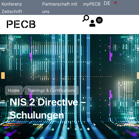
DE
Konferenz
Partnerschaft mit
my
PECB
Zeitschrift
uns
/
Home
Trainings & Certifications
NIS 2 Directive –
Schulungen