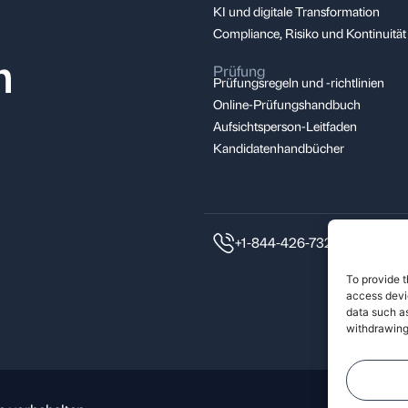
KI und digitale Transformation
Compliance, Risiko und Kontinuität
m
Prüfung
Prüfungsregeln und -richtlinien
Online-Prüfungshandbuch
Aufsichtsperson-Leitfaden
Kandidatenhandbücher
+1-844-426-7322
To provide t
access devic
data such as
withdrawing