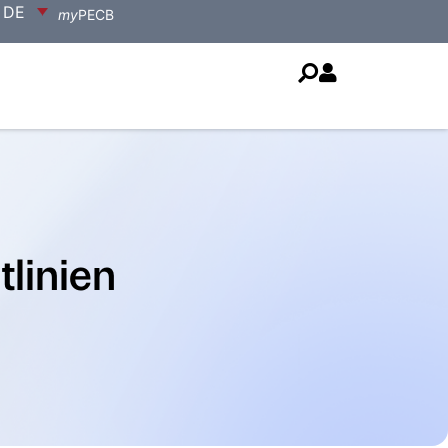
DE
my
PECB
linien