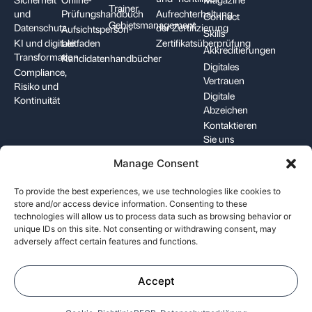
Trainer
und
Prüfungshandbuch
Aufrechterhaltung
Connect
Gebietsmanagement
Datenschutz
der Zertifizierung
Aufsichtsperson-
Skills
KI und digitale
Leitfaden
Zertifikatsüberprüfung
Akkreditierungen
Transformation
Kandidatenhandbücher
Digitales
Compliance,
Vertrauen
Risiko und
Digitale
Kontinuität
Abzeichen
Kontaktieren
Sie uns
Manage Consent
+1-844-426-7322
support@pecb.com
To provide the best experiences, we use technologies like cookies to
store and/or access device information. Consenting to these
technologies will allow us to process data such as browsing behavior or
unique IDs on this site. Not consenting or withdrawing consent, may
adversely affect certain features and functions.
Allgemeine
Datenschutz
Cookie-
Geschäftsbedingungen
Richtlinie
Accept
©
Professional Evaluation and Certification Board. Alle Rechte
vorbehalten.