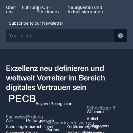
Über
Führung
PECB-
Neuigkeiten und
uns
Ethikkodex
Aktualisierungen
Subscribe to our Newsletter
Exzellenz neu definieren und
weltweit Vorreiter im Bereich
digitales Vertrauen sein
Beyond Recognition
Schnellzugriff
Webinare
Fachwissen
Prüfung
Artikel
Alle
Prüfungsregeln
Netzwerk
Zertifizierung
Whitepapers
Schulungskurse
und -richtlinien
Zertifizierungsregeln
Partner
und -richtlinien
Sicherheit
Online-
Magazine