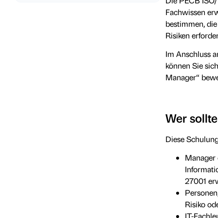
Die PECB ISO/I
Fachwissen erw
bestimmen, die
Risiken erforder
Im Anschluss an
können Sie sic
Manager“ bewe
Wer sollt
Diese Schulung 
Manager o
Informati
27001 er
Personen,
Risiko od
IT-Fachle