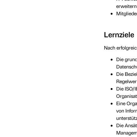
erweiter
Mitgliede
Lernziele
Nach erfolgrei
Die grund
Datenschu
Die Bezi
Regelwer
Die ISO/I
Organisat
Eine Orga
von Infor
unterstüt
Die Ansät
Manageme