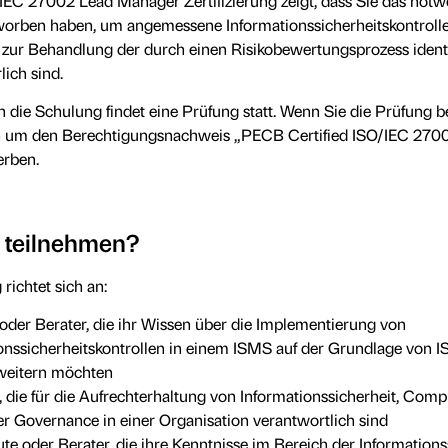
EC 27002 Lead Manager Zertifizierung zeigt, dass Sie das not
orben haben, um angemessene Informationssicherheitskontroll
 zur Behandlung der durch einen Risikobewertungsprozess identi
lich sind.
 die Schulung findet eine Prüfung statt. Wenn Sie die Prüfung b
h um den Berechtigungsnachweis „PECB Certified ISO/IEC 270
rben.
e teilnehmen?
richtet sich an:
der Berater, die ihr Wissen über die Implementierung von
onssicherheitskontrollen in einem ISMS auf der Grundlage von 
weitern möchten
 die für die Aufrechterhaltung von Informationssicherheit, Comp
er Governance in einer Organisation verantwortlich sind
ute oder Berater, die ihre Kenntnisse im Bereich der Informations