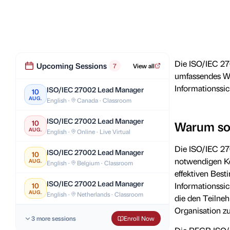
Die ISO/IEC 27
Upcoming Sessions
7
View all
umfassendes Wi
Informationssi
ISO/IEC 27002 Lead Manager
10
AUG.
English ·
Canada · Classroom
ISO/IEC 27002 Lead Manager
10
Warum sol
AUG.
English ·
Online · Live Virtual
Die ISO/IEC 27
ISO/IEC 27002 Lead Manager
10
notwendigen Ke
AUG.
English ·
Belgium · Classroom
effektiven Bes
ISO/IEC 27002 Lead Manager
Informationssic
10
AUG.
English ·
Netherlands · Classroom
die den Teilneh
Organisation zu
3 more sessions
Enroll Now