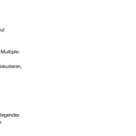
nd
Multiple-
skutieren,
dlegendes
r