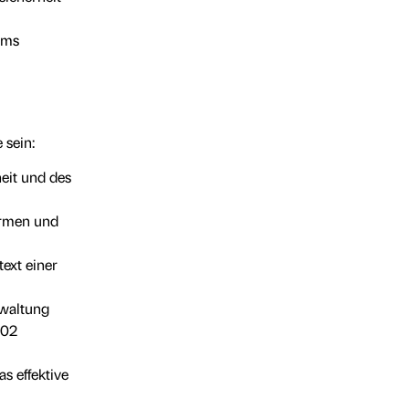
ams
 sein:
eit und des
ormen und
ext einer
rwaltung
002
s effektive