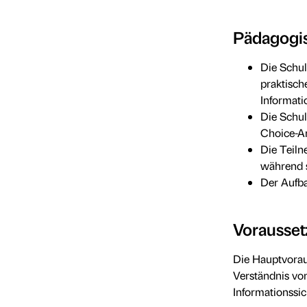
Pädagogis
Die Schul
praktisch
Informati
Die Schul
Choice-An
Die Teiln
während 
Der Aufba
Vorausse
Die Hauptvorau
Verständnis vo
Informationssic