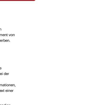
n
ement von
erben.
e
ei der
rmationen,
ext einer