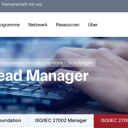
Partnerschaft mit uns
rogramme
Netzwerk
Ressourcen
Über
nformation Security Controls – Schulungen
Lead Manager
oundation
ISO/IEC 27002 Manager
ISO/IEC 270