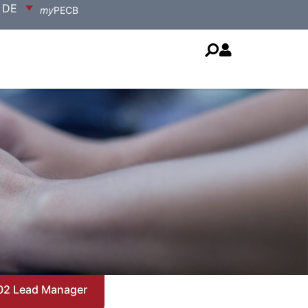
DE
my
PECB
02 Lead Manager