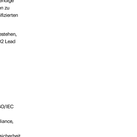
wendige
en zu
fizierten
estehen,
02 Lead
ISO/IEC
liance,
sicherheit