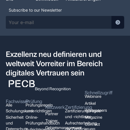
Subscribe to our Newsletter
Exzellenz neu definieren und
weltweit Vorreiter im Bereich
digitales Vertrauen sein
Beyond Recognition
Schnellzugriff
Webinare
Fachwissen
Prüfung
Artikel
Alle
Prüfungsregeln
Netzwerk
Zertifizierung
Whitepapers
Schulungskurse
und -richtlinien
Zertifizierungsregeln
Partner
und -richtlinien
Sicherheit
Online-
Magazine
Trainer
und
Prüfungshandbuch
Aufrechterhaltung
Connect
Gebietsmanagement
Datenschutz
der Zertifizierung
Aufsichtsperson-