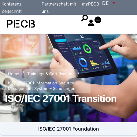
DE
Konferenz
Partnerschaft mit
my
PECB
Zeitschrift
uns
/
/
Home
Trainings & Certifications
ISO/IEC 27001 Information Security
Management System – Schulungen
ISO/IEC 27001 Transition
ISO/IEC 27001 Foundation