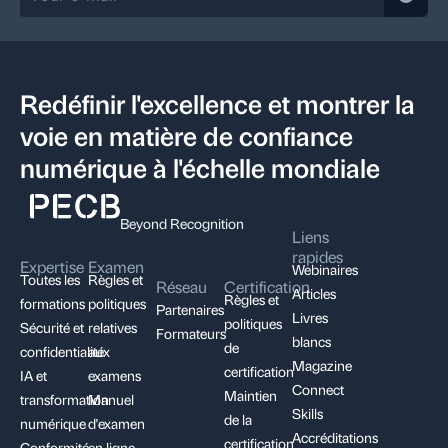
Redéfinir l'excellence et montrer la
voie en matière de confiance
numérique à l'échelle mondiale
Beyond Recognition
Liens
rapides
Expertise
Examen
Webinaires
Toutes les
Règles et
Réseau
Certification
Articles
Règles et
formations
politiques
Partenaires
Livres
politiques
Sécurité et
relatives
Formateurs
blancs
de
confidentialité
aux
Magazine
certification
IA et
examens
Connect
Maintien
transformation
Manuel
Skills
de la
numérique
d'examen
Accréditations
certification
Conformité,
en ligne