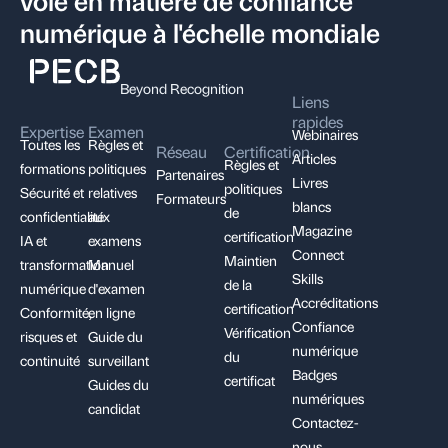
numérique à l'échelle mondiale
Beyond Recognition
Liens
rapides
Expertise
Examen
Webinaires
Toutes les
Règles et
Réseau
Certification
Articles
Règles et
formations
politiques
Partenaires
Livres
politiques
Sécurité et
relatives
Formateurs
blancs
de
confidentialité
aux
Magazine
certification
IA et
examens
Connect
Maintien
transformation
Manuel
Skills
de la
numérique
d'examen
Accréditations
certification
Conformité,
en ligne
Confiance
Vérification
risques et
Guide du
numérique
du
continuité
surveillant
Badges
certificat
Guides du
numériques
candidat
Contactez-
nous