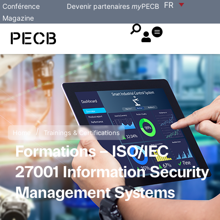
FR
Conférence
Devenir partenaires
my
PECB
Magazine
/
Home
Trainings & Certifications
Formations – ISO/IEC
27001 Information Security
Management Systems