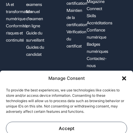
Magazine
certification
IA et
examens
Connect
Maintien
transformation
Manuel
Skills
de la
numérique
d'examen
Accréditations
certification
Conformité,
en ligne
Confiance
Vérification
risques et
Guide du
numérique
du
continuité
surveillant
Badges
certificat
Guides du
numériques
candidat
Contactez-
nous
Manage Consent
+1-844-426-7322
support@pecb.com
To provide the best experiences, we use technologies like cookies to
store and/or access device information. Consenting to these
technologies will allow us to process data such as browsing behavior or
unique IDs on this site. Not consenting or withdrawing consent, may
adversely affect certain features and functions.
Conditions générales
Protection des
Politique relative
d'utilisation
données
aux cookies
Accept
©
Professional Evaluation and Certification Board. Tous droits