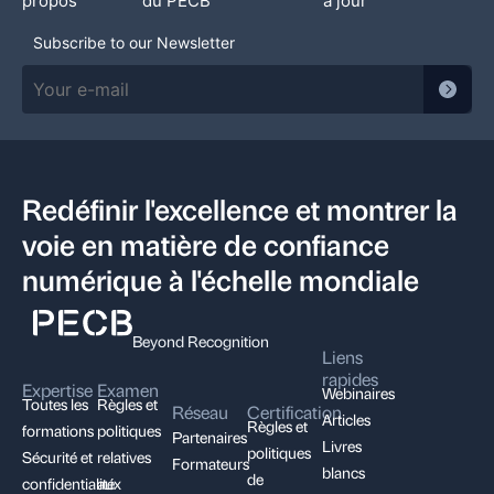
propos
du PECB
à jour
Subscribe to our Newsletter
Redéfinir l'excellence et montrer la
voie en matière de confiance
numérique à l'échelle mondiale
Beyond Recognition
Liens
rapides
Expertise
Examen
Webinaires
Toutes les
Règles et
Réseau
Certification
Articles
Règles et
formations
politiques
Partenaires
Livres
politiques
Sécurité et
relatives
Formateurs
blancs
de
confidentialité
aux