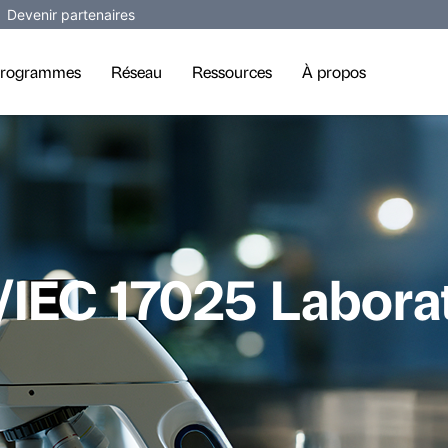
Devenir partenaires
rogrammes
Réseau
Ressources
À propos
O/IEC 17025 Labor