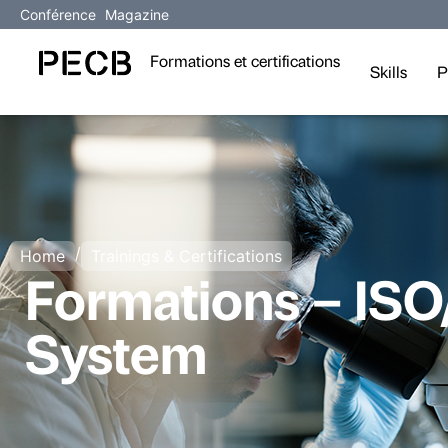
Conférence
Magazine
Formations et certifications
Skills
P
/
Home
Trainings & Certifications
Formations – IS
System