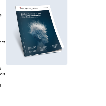
s.
 et
s
ndis
l