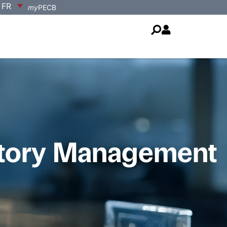
FR
my
PECB
atory Management