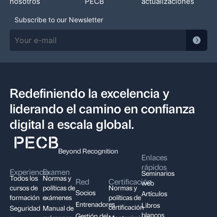
nosotros
PECB
actualizaciones
Subscribe to our Newsletter
Redefiniendo la excelencia y
liderando el camino en confianza
digital a escala global.
Beyond Recognition
Enlaces
rápidos
Experiencia
Examen
Seminarios
Todos los
Normas y
Red
Certificación
web
cursos de
políticas de
Normas y
Socios
Artículos
formación
exámenes
políticas de
Entrenadores
Libros
certificación
Seguridad
Manual de
blancos
Gestión del