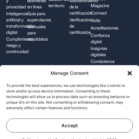
y
exámenes
Mantenimiento
territorio
Magazine
privacidad
en línea
de la
certificación
Connect
Inteligencia
Guía para
artificial y
supervisores
Verificación
Skills
transformación
de
Manuales
Acreditaciones
digital
certificados
para
Confianza
Cumplimiento,
candidatos
digital
riesgo y
Insignias
continuidad
digitales
Contáctenos
Manage Consent
+1-844-426-7322
support@pecb.com
To provide the best experiences, we use technologies like cookies to
store and/or access device information. Consenting to these
technologies will allow us to process data such as browsing behavior or
unique IDs on this site. Not consenting or withdrawing consent, may
adversely affect certain features and functions.
Términos y
Privacidad de los
Política de
condiciones
datos
cookies
Accept
©
Professional Evaluation and Certification Board. Todos los
derechos reservados.