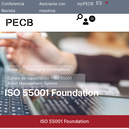
ES
Conferencia
Asociarse con
my
PECB
Revista
nosotros
/
/
Home
Trainings & Certifications
Cursos de capacitación – ISO 55001
Asset Management System
ISO 55001 Foundation
ISO 55001 Foundation