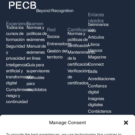
Beyond Recognition
Enlaces
rápidos
Experiencia
Examen
Seminarios
Todos los
Normas y
Red
Certificación
web
cursos de
políticas de
Normas y
Socios
Artículos
formación
exámenes
políticas de
Entrenadores
Libros
certificación
Seguridad
Manual de
blancos
Gestión del
y
exámenes
Mantenimiento
territorio
Magazine
privacidad
en línea
de la
certificación
Connect
Inteligencia
Guía para
artificial y
supervisores
Verificación
Skills
transformación
de
Manuales
Acreditaciones
digital
certificados
para
Confianza
Cumplimiento,
candidatos
digital
riesgo y
Insignias
continuidad
digitales
Contáctenos
Manage Consent
+1-844-426-7322
support@pecb.com
To provide the best experiences, we use technologies like cookies to