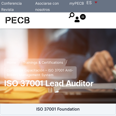
ES
Conferencia
Asociarse con
my
PECB
Revista
nosotros
/
/
Home
Trainings & Certifications
Cursos de capacitación – ISO 37001 Anti-
Bribery Management System
ISO 37001 Lead Auditor
ISO 37001 Foundation