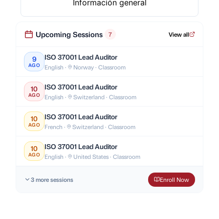
Información general
Upcoming Sessions
7
View all
ISO 37001 Lead Auditor
9
AGO
English ·
Norway · Classroom
ISO 37001 Lead Auditor
10
AGO
English ·
Switzerland · Classroom
ISO 37001 Lead Auditor
10
AGO
French ·
Switzerland · Classroom
ISO 37001 Lead Auditor
10
AGO
English ·
United States · Classroom
3 more sessions
Enroll Now