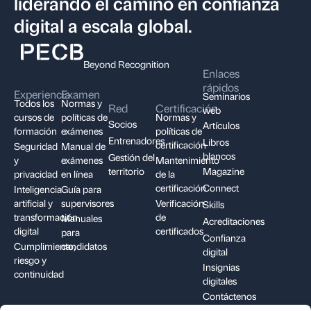
liderando el camino en confianza
digital a escala global.
Beyond Recognition
Enlaces
rápidos
Experiencia
Examen
Seminarios
Todos los
Normas y
Red
Certificación
web
cursos de
políticas de
Normas y
Socios
Artículos
formación
exámenes
políticas de
Entrenadores
Libros
certificación
Seguridad
Manual de
blancos
Gestión del
y
exámenes
Mantenimiento
territorio
Magazine
privacidad
en línea
de la
certificación
Connect
Inteligencia
Guía para
artificial y
supervisores
Verificación
Skills
transformación
de
Manuales
Acreditaciones
digital
certificados
para
Confianza
Cumplimiento,
candidatos
digital
riesgo y
Insignias
continuidad
digitales
Contáctenos