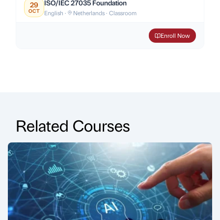
ISO/IEC 27035 Foundation
29
OCT
English ·
Netherlands · Classroom
Enroll Now
Related Courses