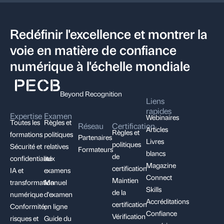
Redéfinir l'excellence et montrer la
voie en matière de confiance
numérique à l'échelle mondiale
Beyond Recognition
Liens
rapides
Expertise
Examen
Webinaires
Toutes les
Règles et
Réseau
Certification
Articles
Règles et
formations
politiques
Partenaires
Livres
politiques
Sécurité et
relatives
Formateurs
blancs
de
confidentialité
aux
Magazine
certification
IA et
examens
Connect
Maintien
transformation
Manuel
Skills
de la
numérique
d'examen
Accréditations
certification
Conformité,
en ligne
Confiance
Vérification
risques et
Guide du