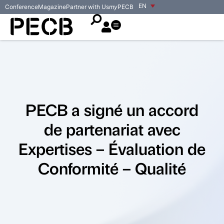
EN
Conference
Magazine
Partner with Us
my
PECB
PECB a signé un accord
de partenariat avec
Expertises – Évaluation de
Conformité – Qualité