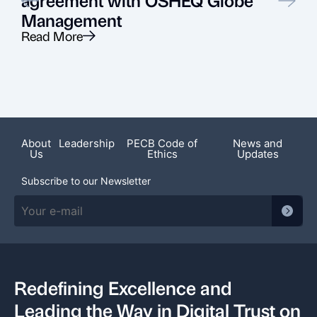
Management
Read More
R
Featured News
About
Leadership
PECB Code of
News and
Us
Ethics
Updates
Subscribe to our Newsletter
Redefining Excellence and
Leading the Way in Digital Trust on