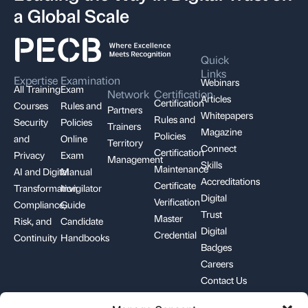
a Global Scale
Quick
Links
Expertise
Examination
Webinars
All Training
Exam
Network
Certification
Articles
Certification
Courses
Rules and
Partners
Whitepapers
Rules and
Security
Policies
Trainers
Magazine
Policies
and
Online
Territory
Connect
Certification
Privacy
Exam
Management
Skills
Maintenance
AI and Digital
Manual
Accreditations
Certificate
Transformation
Invigilator
Digital
Verification
Compliance,
Guide
Trust
Master
Risk, and
Candidate
Digital
Credential
Continuity
Handbooks
Badges
Careers
Contact Us