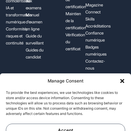
confidentialité
aux
Magazine
certification
IA et
examens
Connect
Maintien
transformation
Manuel
Skills
de la
numérique
d'examen
Accréditations
certification
Conformité,
en ligne
Confiance
Vérification
risques et
Guide du
numérique
du
continuité
surveillant
Badges
certificat
Guides du
numériques
candidat
Contactez-
nous
Manage Consent
+1-844-426-7322
support@pecb.com
To provide the best experiences, we use technologies like cookies to
store and/or access device information. Consenting to these
technologies will allow us to process data such as browsing behavior or
unique IDs on this site. Not consenting or withdrawing consent, may
adversely affect certain features and functions.
Conditions générales
Protection des
Politique relative
d'utilisation
données
aux cookies
Accept