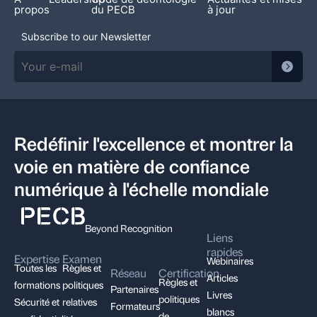
propos
du PECB
à jour
Subscribe to our Newsletter
Redéfinir l'excellence et montrer la
voie en matière de confiance
numérique à l'échelle mondiale
Beyond Recognition
Liens
rapides
Expertise
Examen
Webinaires
Toutes les
Règles et
Réseau
Certification
Articles
Règles et
formations
politiques
Partenaires
Livres
politiques
Sécurité et
relatives
Formateurs
blancs
de