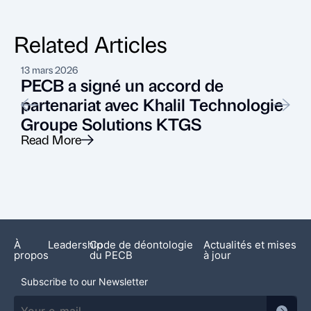
Related Articles
13 mars 2026
2
PECB a signé un accord de
partenariat avec Khalil Technologie
Groupe Solutions KTGS
Read More
R
Nouvelles en vedette
À
Leadership
Code de déontologie
Actualités et mises
propos
du PECB
à jour
Subscribe to our Newsletter