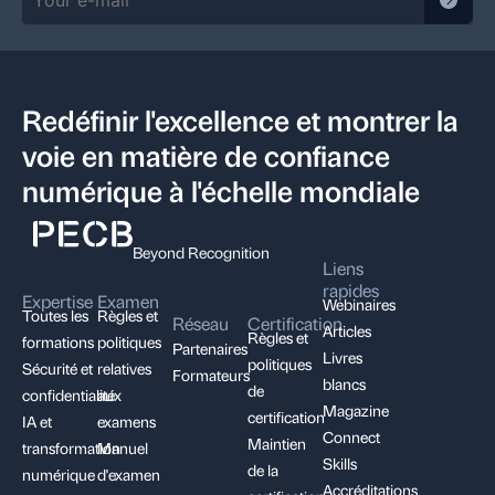
Redéfinir l'excellence et montrer la
voie en matière de confiance
numérique à l'échelle mondiale
Beyond Recognition
Liens
rapides
Expertise
Examen
Webinaires
Toutes les
Règles et
Réseau
Certification
Articles
Règles et
formations
politiques
Partenaires
Livres
politiques
Sécurité et
relatives
Formateurs
blancs
de
confidentialité
aux
Magazine
certification
IA et
examens
Connect
Maintien
transformation
Manuel
Skills
de la
numérique
d'examen
Accréditations