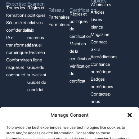
rapides
Expertise
Examen
Webinaires
Toutes les
Règles et
Réseau
Certification
Articles
Règles et
formations
politiques
Partenaires
Livres
politiques
Sécurité et
relatives
Formateurs
blancs
de
confidentialité
aux
Magazine
certification
IA et
examens
Connect
Maintien
transformation
Manuel
Skills
de la
numérique
d'examen
Accréditations
certification
Conformité,
en ligne
Confiance
Vérification
risques et
Guide du
numérique
du
continuité
surveillant
Badges
certificat
Guides du
numériques
candidat
Contactez-
nous
Manage Consent
+1-844-426-7322
support@pecb.com
To provide the best experiences, we use technologies like cookies to
store and/or access device information. Consenting to these
technologies will allow us to process data such as browsing behavior or