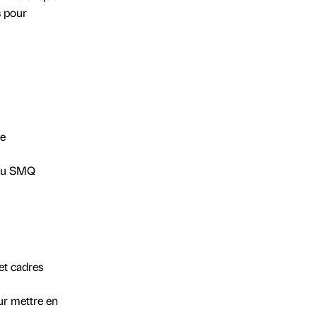
s pour
de
 du SMQ
et cadres
ur mettre en