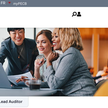
FR
my
PECB
Lead Auditor