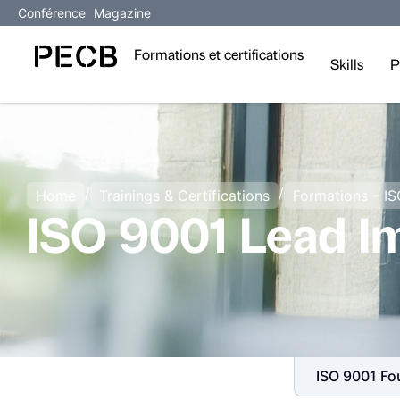
Conférence
Magazine
Formations et certifications
Skills
P
/
/
Home
Trainings & Certifications
Formations – I
ISO 9001 Lead I
ISO 9001 Fo