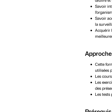
œuvre et
Savoir in
l’organis
Savoir ac
la survei
Acquérir 
meilleure
Approche
Cette form
utilisées
Les cours
Les exerci
des prése
Les tests 
Prérequis