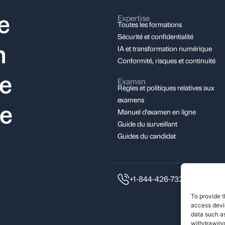
e
Expertise
Toutes les formations
Sécurité et confidentialité
n
IA et transformation numérique
Conformité, risques et continuité
ce
Examen
Règles et politiques relatives aux
examens
le
Manuel d'examen en ligne
Guide du surveillant
Guides du candidat
+1-844-426-7322
To provide t
access devic
data such as
withdrawing