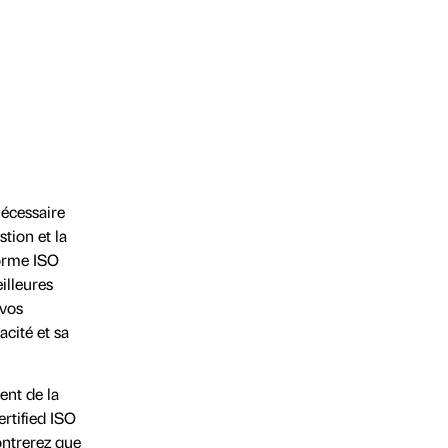
nécessaire
tion et la
orme ISO
illeures
 vos
acité et sa
ent de la
rtified ISO
ontrerez que