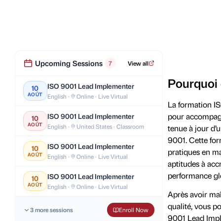
Upcoming Sessions
7
View all
Pourquoi 
ISO 9001 Lead Implementer
10
AOÛT
English ·
Online · Live Virtual
La formation IS
pour accompagne
ISO 9001 Lead Implementer
10
AOÛT
English ·
United States · Classroom
tenue à jour d
9001. Cette for
ISO 9001 Lead Implementer
10
pratiques en m
AOÛT
English ·
Online · Live Virtual
aptitudes à accr
performance gl
ISO 9001 Lead Implementer
10
AOÛT
English ·
Online · Live Virtual
Après avoir maî
qualité, vous p
3 more sessions
Enroll Now
9001 Lead Imple