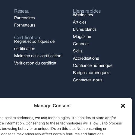
Réseau
Liens rapides
Webinaires
Partenaires
Articles
Formateurs
Livres blancs
Magazine
Certification
Règles et politiques de
Connect
certification
Skills
Maintien de la certification
Accréditations
Vérification du certificat
Confiance numérique
Badges numériques
Contactez-nous
Manage Consent
support@pecb.com
he best experiences, we use technologies like cookies to store and/or
e information. Consenting to these technologies will allow us to process
 browsing behavior or unique IDs on this site. Not consenting or
 consent, may adversely affect certain features and functions.