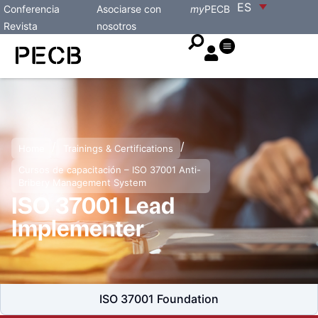
ES
Conferencia
Asociarse con
my
PECB
Revista
nosotros
/
/
Home
Trainings & Certifications
Cursos de capacitación – ISO 37001 Anti-
Bribery Management System
ISO 37001 Lead
Implementer
ISO 37001 Foundation