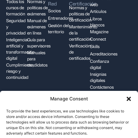
Todos los
Normas y
Red
Certificación
web
cursos de
políticas de
Normas y
Socios
Artículos
formación
exámenes
políticas de
Entrenadores
Libros
certificación
Seguridad
Manual de
blancos
Gestión del
y
exámenes
Mantenimiento
territorio
Magazine
privacidad
en línea
de la
certificación
Connect
Inteligencia
Guía para
artificial y
supervisores
Verificación
Skills
transformación
de
Manuales
Acreditaciones
digital
certificados
para
Confianza
Cumplimiento,
candidatos
digital
riesgo y
Insignias
continuidad
digitales
Contáctenos
Manage Consent
+1-844-426-7322
support@pecb.com
To provide the best experiences, we use technologies like cookies to
store and/or access device information. Consenting to these
technologies will allow us to process data such as browsing behavior or
unique IDs on this site. Not consenting or withdrawing consent, may
adversely affect certain features and functions.
Términos y
Privacidad de los
Política de