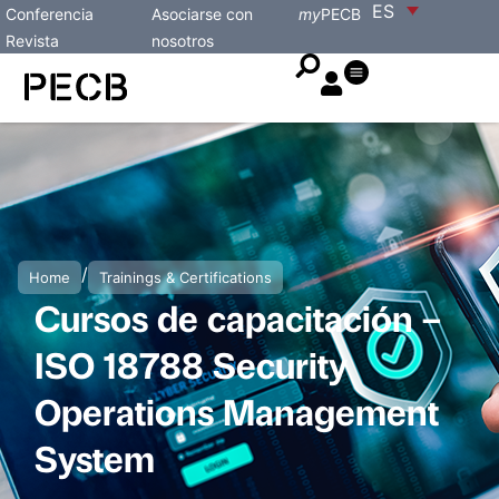
ES
Conferencia
Asociarse con
my
PECB
Revista
nosotros
/
Home
Trainings & Certifications
Cursos de capacitación –
ISO 18788 Security
Operations Management
System