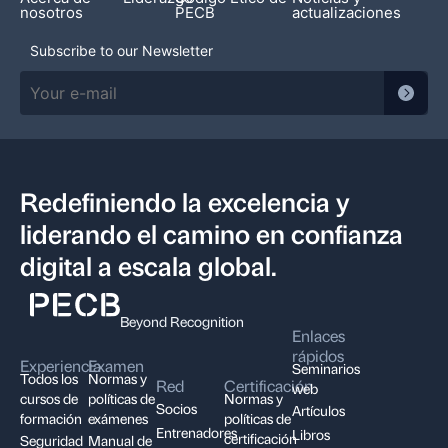
nosotros
PECB
actualizaciones
Subscribe to our Newsletter
Redefiniendo la excelencia y
liderando el camino en confianza
digital a escala global.
Beyond Recognition
Enlaces
rápidos
Experiencia
Examen
Seminarios
Todos los
Normas y
Red
Certificación
web
cursos de
políticas de
Normas y
Socios
Artículos
formación
exámenes
políticas de
Entrenadores
Libros
certificación
Seguridad
Manual de