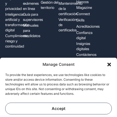
blancos
Gestión del
y
exámenes
Mantenimiento
territorio
Magazine
privacidad
en línea
de la
certificación
Connect
Inteligencia
Guía para
artificial y
supervisores
Verificación
Skills
transformación
de
Manuales
Acreditaciones
digital
certificados
para
Confianza
Cumplimiento,
candidatos
digital
riesgo y
Insignias
continuidad
digitales
Contáctenos
Manage Consent
+1-844-426-7322
support@pecb.com
To provide the best experiences, we use technologies like cookies to
store and/or access device information. Consenting to these
technologies will allow us to process data such as browsing behavior or
unique IDs on this site. Not consenting or withdrawing consent, may
adversely affect certain features and functions.
Términos y
Privacidad de los
Política de
condiciones
datos
cookies
Accept
©
2026
Professional Evaluation and Certification Board. Todos los
derechos reservados.