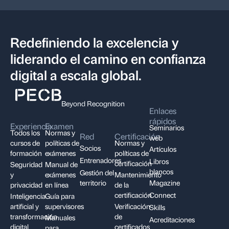
Redefiniendo la excelencia y
liderando el camino en confianza
digital a escala global.
Beyond Recognition
Enlaces
rápidos
Experiencia
Examen
Seminarios
Todos los
Normas y
Red
Certificación
web
cursos de
políticas de
Normas y
Socios
Artículos
formación
exámenes
políticas de
Entrenadores
Libros
certificación
Seguridad
Manual de
blancos
Gestión del
y
exámenes
Mantenimiento
territorio
Magazine
privacidad
en línea
de la
certificación
Connect
Inteligencia
Guía para
artificial y
supervisores
Verificación
Skills
transformación
de
Manuales
Acreditaciones
digital
certificados
para